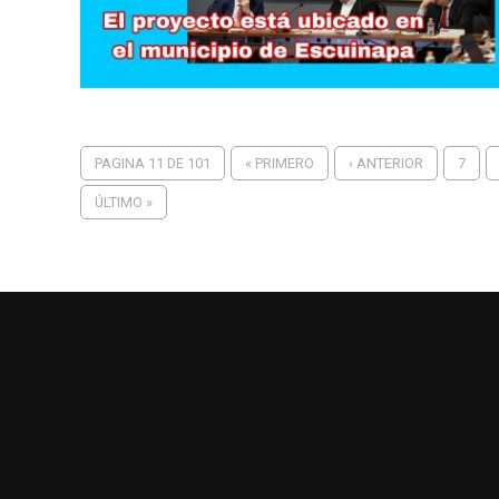
PAGINA 11 DE 101
« PRIMERO
‹ ANTERIOR
7
ÚLTIMO »