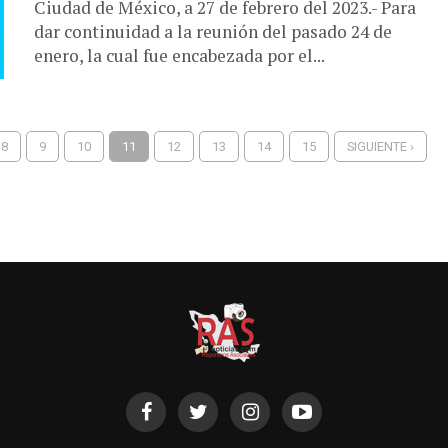
Ciudad de México, a 27 de febrero del 2023.- Para
dar continuidad a la reunión del pasado 24 de
enero, la cual fue encabezada por el...
8
9
10
11
12
13
14
15
SIGUIENTE ›