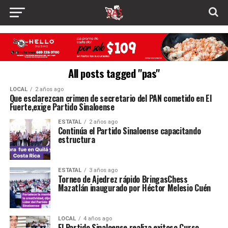
All posts tagged "pas"
LOCAL
2 años ago
Que esclarezcan crimen de secretario del PAN cometido en El
Fuerte,exige Partido Sinaloense
ESTATAL
2 años ago
Continúa el Partido Sinaloense capacitando
estructura
ESTATAL
3 años ago
Torneo de Ajedrez rápido BringasChess
Mazatlán inaugurado por Héctor Melesio Cuén
LOCAL
4 años ago
El Partido Sinaloense realiza exitoso Curso -