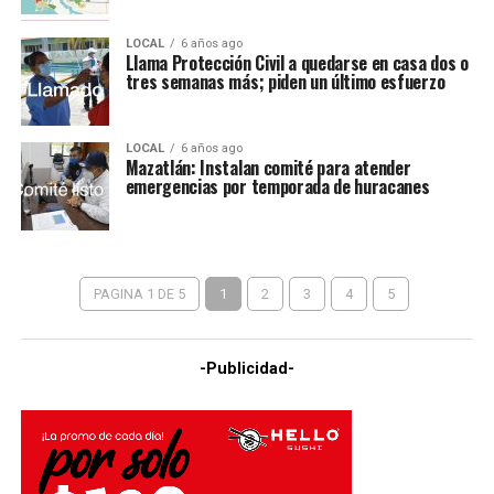
LOCAL
6 años ago
Llama Protección Civil a quedarse en casa dos o
tres semanas más; piden un último esfuerzo
LOCAL
6 años ago
Mazatlán: Instalan comité para atender
emergencias por temporada de huracanes
PAGINA 1 DE 5
1
2
3
4
5
-Publicidad-